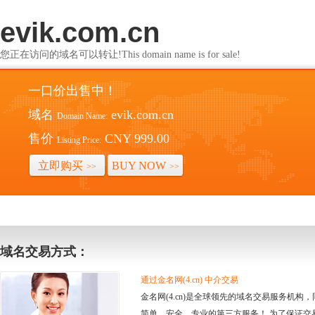
evik.com.cn
您正在访问的域名可以转让!This domain name is for sale!
一口价出售中！
域名
evik.com.cn
Domain Name:
售价
CNY 999.00
Listing Price:
立即购买
BUY NOW
>>
>>
域名交易方式：
通过金名网(4.cn) 中介交易
金名网(4.cn)是全球领先的域名交易服务机
简单、安全、专业的第三方服务！ 为了保证交