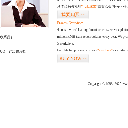
具体交易流程可
“点击这里”
查看或咨询support@
我要购买
>>
Process Overview:
4.cn is a world leading domain escrow service plat
million RMB transaction volume every year. We promi
联系我们
5 workdays.
For detailed process, you can
“visit here”
or contact
QQ：2726103981
BUY NOW
>>
Copyright © 1998 -2025 www